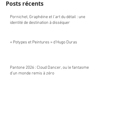
Posts récents
Pornichet, Graphéine et l'art du détail : une
identité de destination à disséquer
« Potypes et Peintures » d’Hugo Duras
Pantone 2026 : Cloud Dancer, ou le fantasme
d’un monde remis à zéro
La typo post-binaire : au-delà de l'inclusif
Une fresque collective pour laisser place à
l’imaginaire